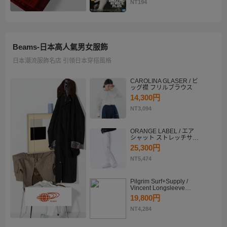
KATSUKI BAKUGO II
NT194
Beams-日本高人氣男女服飾
日本潮流服飾名店 引領日本穿搭風格
CAROLINA GLASER / ビ
ッグ襟 フリルブラウス
14,300円
NT3,094
ORANGE LABEL / エア
シャット ストレッチサイ
ドラインパンツ
25,300円
NT5,474
Pilgrim Surf+Supply /
Vincent Longsleeve
Shirt
19,800円
NT4,284