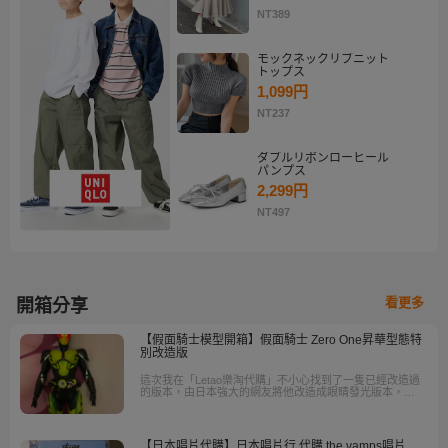
NT389
モックネックリブニット
トップス
1,099円
NT237
ダブルリボンローヒール
パンプス
2,299円
NT497
看更多
開箱分享
【假面騎士模型開箱】假面騎士 Zero One昇華型態特
別改造版
這次我在「Letao樂淘代購」不小心找到了一隻已經改造過
的版本，由日本強大的網友將他改造成眼睛發光版本，並
且重新上色，讓整個人物的色彩更加的鮮豔特別，
【日本唱片代購】日本唱片行 代購 the vamps唱片