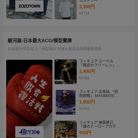
カットソー
3,300円
NT714
駿河屋-日本最大ACG/模型寶庫
日本最大中古ACG、模型網站 有著大量商品與極優惠價格
フィギュア ユーベル
「葬送のフリーレン」
Desktop×Decorate
1,400円
Collection“ユーベル”
NT302
フィギュア 五条悟 「呪
術廻戦」 MAXIMATIC
SATORU GOJO
1,900円
NT411
フィギュア 爆豪勝己
「僕のヒーローアカデミ
ア」 THE AMAZING
900円
HEROES-PLUS-