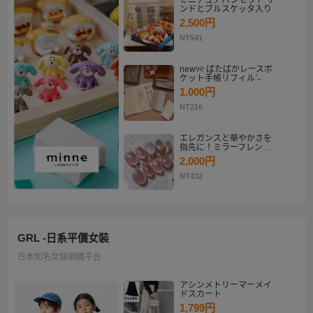
ミニチュアパンセット サ
ンドとブルスケッタ入り
2,500円
NT541
new୨୧ ぱたぱかレースポ
ケット手帳リフィルˊ˗
1,000円
NT216
エレガンスと華やかさを
指先に！ミラーフレンチ
ピンクゴールド マグネッ
2,000円
トネイルチップセット
【ネイルチップオーダ
NT432
ー】
GRL -日系平價女裝
日本知名女裝網購平台
アシンメトリーマーメイ
ドスカート
1,799円