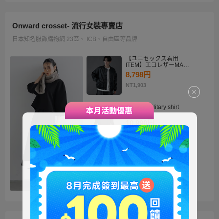
Onward crosset- 流行女裝專賣店
日本知名服飾購物網 23區、 ICB、自由區等品牌
【ユニセックス着用
ITEM】エコレザーMA－
1
8,798円
NT1,903
・2way military shirt
dress
10,990円
NT2,378
【洗える】褒めらレディ
テーラード ジャケット
14,900円
NT3,224