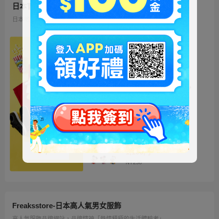
日本官方迪士尼商城
日本地區限定販售的迪士尼商品 多種品類、角色商品供您挑選
ミッキー ファートート
2WAY Fur Tote
4,500円
NT973
ベイマックス ぬいぐるみ
うるぽちゃちゃん
1,300円
NT281
ディズニーキャラクター
シークレットストラップ
迎春コレクション
1,100円
NT238
Freaksstore-日本高人氣男女服飾
高人氣服飾品牌網站，品牌精神「熱情積極的生活體驗者」