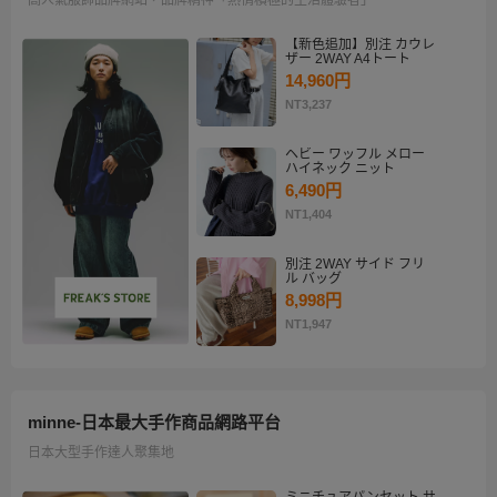
【新色追加】別注 カウレ
ザー 2WAY A4トート
14,960円
NT3,237
ヘビー ワッフル メロー
ハイネック ニット
6,490円
NT1,404
別注 2WAY サイド フリ
ル バッグ
8,998円
NT1,947
minne-日本最大手作商品網路平台
日本大型手作達人聚集地