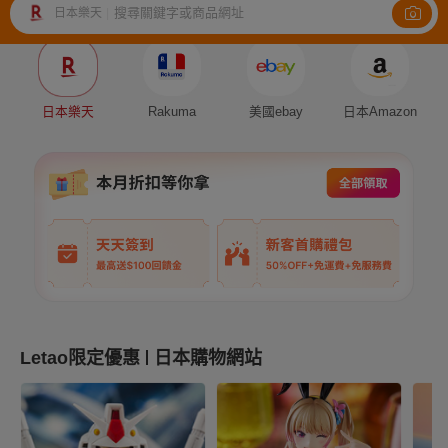
搜尋關鍵字或商品網址
日本樂天
|
Auction
Fleamarket
Shopping
日本樂天
Rakuma
美國ebay
日本Amazon
Letao限定優惠
日本購物網站