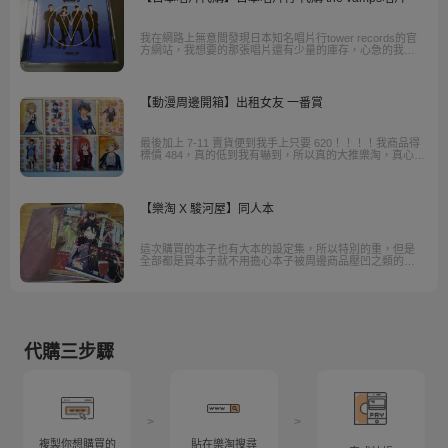
我在網路上無意間發現日本知名唱片行tower records的官
方網站，我想要的那張唱片還有少量的庫存，心急的我馬
上想要怎麼辦，自己又不會日文，而且又沒有國際購物的
經驗，深怕物品弄丟，但我之前看到日美代購網站“樂淘”有
在幫忙代購日本的商品
【動漫周邊開箱】出租女友 一番賞
最後加上 7-11 賣貨便到我手上只要 620！！！！我商品得
標價 484，真的低到我有嚇到，所以真的大推樂淘，真心建
議大家在優惠期間大量上去買！！
【樂淘 X 駿河屋】同人本
這次購買的本子也有大本的設定集，所以特別的重，但是
全部都是買本子就不用擔心本子被周邊商品壓凹之類的問
題。
代購三步驟
>
>
複製你想購買的
貼在樂淘搜尋