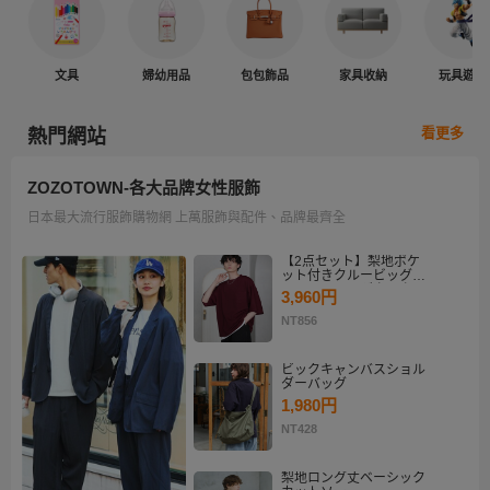
文具
婦幼用品
包包飾品
家具收納
玩具遊戲
看更多
熱門網站
ZOZOTOWN-各大品牌女性服飾
日本最大流行服飾購物網 上萬服飾與配件、品牌最齊全
【2点セット】梨地ポケ
ット付きクルービッグT
シャツ＆ロングタンクト
3,960円
ップアンサンブルセット
NT856
ビックキャンバスショル
ダーバッグ
1,980円
NT428
梨地ロング丈ベーシック