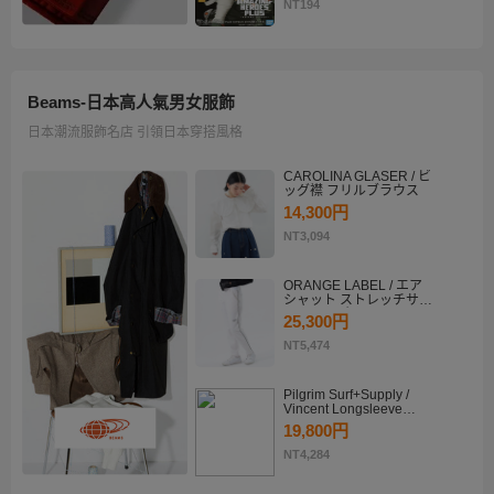
KATSUKI BAKUGO II
NT194
Beams-日本高人氣男女服飾
日本潮流服飾名店 引領日本穿搭風格
CAROLINA GLASER / ビ
ッグ襟 フリルブラウス
14,300円
NT3,094
ORANGE LABEL / エア
シャット ストレッチサイ
ドラインパンツ
25,300円
NT5,474
Pilgrim Surf+Supply /
Vincent Longsleeve
Shirt
19,800円
NT4,284