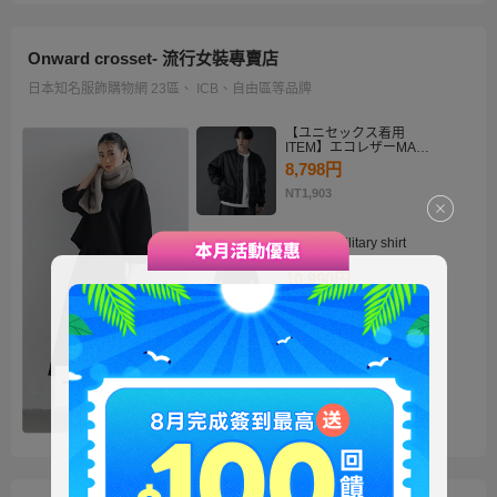
Onward crosset- 流行女裝專賣店
日本知名服飾購物網 23區、 ICB、自由區等品牌
【ユニセックス着用
ITEM】エコレザーMA－
1
8,798円
NT1,903
・2way military shirt
dress
10,990円
NT2,378
【洗える】褒めらレディ
テーラード ジャケット
14,900円
NT3,224