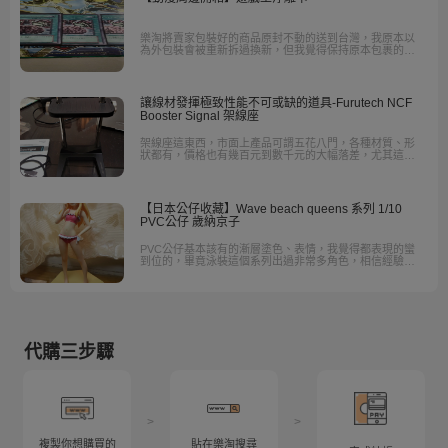
樂淘將賣家包裝好的商品原封不動的送到台灣，我原本以
為外包裝會被重新拆過換新，但我覺得保持原本包裹的完
整性比較重要，才能避免有商品的疑慮而產生誤會。
讓線材發揮極致性能不可或缺的道具-Furutech NCF
Booster Signal 架線座
架線座這東西，市面上產品可謂五花八門，各種材質、形
狀都有，價格也有幾百元到數千元的大幅落差，尤其這些
一個就要好幾千的架線座，到底有什麼強大的功效，實在
讓人好奇。這次要來開箱的就是這款NCF Booster系列，由
日本Furutech使用獨家研發的NCF技術推出了一列線材固
定產品
【日本公仔收藏】Wave beach queens 系列 1/10
PVC公仔 歲納京子
PVC公仔基本該有的漸層塗色、表情，我覺得都表現的蠻
到位的，畢竟泳裝這個系列出過非常多角色，相信經驗跟
做工上是相對穩定的，而且以遠低於一千的價格購入來
說，真的蠻不錯的。
代購三步驟
>
>
複製你想購買的
貼在樂淘搜尋