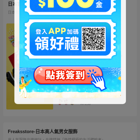
日本官方迪士尼商城
日本地區限定販售的迪士尼商品 多種品類、角色商品供您挑選
ミッキー ファートート
2WAY Fur Tote
4,500円
NT973
ベイマックス ぬいぐるみ
うるぽちゃちゃん
1,300円
NT281
ディズニーキャラクター
シークレットストラップ
迎春コレクション
1,100円
NT238
Freaksstore-日本高人氣男女服飾
高人氣服飾品牌網站，品牌精神「熱情積極的生活體驗者」