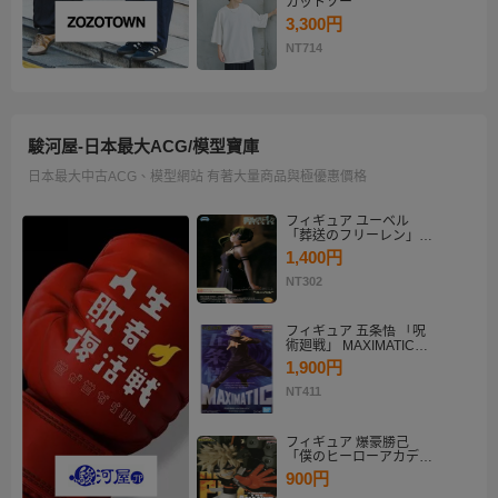
カットソー
3,300円
NT714
駿河屋-日本最大ACG/模型寶庫
日本最大中古ACG、模型網站 有著大量商品與極優惠價格
フィギュア ユーベル
「葬送のフリーレン」
Desktop×Decorate
1,400円
Collection“ユーベル”
NT302
フィギュア 五条悟 「呪
術廻戦」 MAXIMATIC
SATORU GOJO
1,900円
NT411
フィギュア 爆豪勝己
「僕のヒーローアカデミ
ア」 THE AMAZING
900円
HEROES-PLUS-