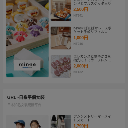
ミニチュアパンセット サ
ンドとブルスケッタ入り
2,500円
NT541
new୨୧ ぱたぱかレースポ
ケット手帳リフィルˊ˗
1,000円
NT216
エレガンスと華やかさを
指先に！ミラーフレンチ
ピンクゴールド マグネッ
2,000円
トネイルチップセット
【ネイルチップオーダ
NT432
ー】
GRL -日系平價女裝
日本知名女裝網購平台
アシンメトリーマーメイ
ドスカート
1,799円