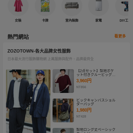
女裝
卡牌
室內裝飾
家電
DIY工具
看更多
熱門網站
ZOZOTOWN-各大品牌女性服飾
日本最大流行服飾購物網 上萬服飾與配件、品牌最齊全
【2点セット】梨地ポケ
ット付きクルービッグT
シャツ＆ロングタンクト
3,960円
ップアンサンブルセット
NT856
ビックキャンバスショル
ダーバッグ
1,980円
NT428
梨地ロング丈ベーシック