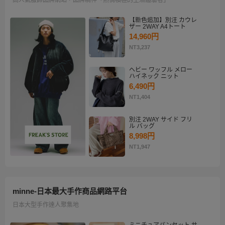
【新色追加】別注 カウレ
ザー 2WAY A4トート
14,960円
NT3,237
ヘビー ワッフル メロー
ハイネック ニット
6,490円
NT1,404
別注 2WAY サイド フリ
ル バッグ
8,998円
NT1,947
minne-日本最大手作商品網路平台
日本大型手作達人聚集地