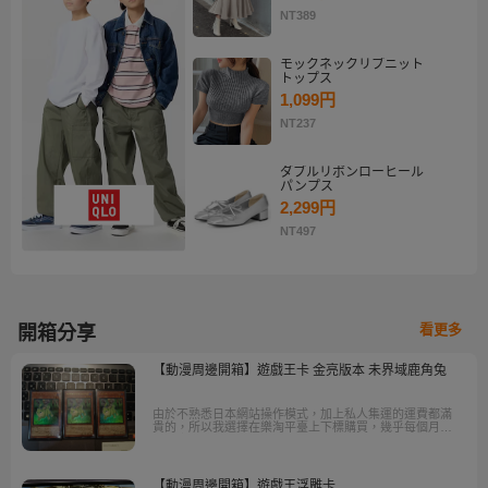
NT389
モックネックリブニット
トップス
1,099円
NT237
ダブルリボンローヒール
パンプス
2,299円
NT497
看更多
開箱分享
【動漫周邊開箱】遊戲王卡 金亮版本 未界域鹿角兔
由於不熟悉日本網站操作模式，加上私人集運的運費都滿
貴的，所以我選擇在樂淘平臺上下標購買，幾乎每個月都
有優惠活動，在各方面的考量上選擇樂淘代購代標對於我
這種小資族，是很經濟實惠的。
【動漫周邊開箱】遊戲王浮雕卡