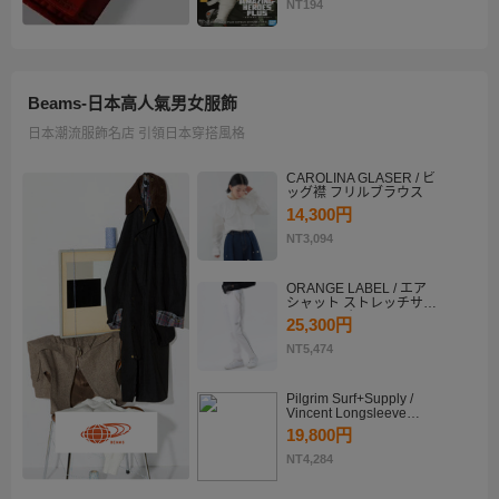
KATSUKI BAKUGO II
NT194
Beams-日本高人氣男女服飾
日本潮流服飾名店 引領日本穿搭風格
CAROLINA GLASER / ビ
ッグ襟 フリルブラウス
14,300円
NT3,094
ORANGE LABEL / エア
シャット ストレッチサイ
ドラインパンツ
25,300円
NT5,474
Pilgrim Surf+Supply /
Vincent Longsleeve
Shirt
19,800円
NT4,284