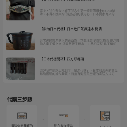
這次，我在樂淘上買了我人生第一條假面騎士的CSM腰
帶，不得不說樂淘的包裝真的很用心，日本賣家寄來的包
裝外還會再用紙箱裝～
【樂淘日本代標】日本進口茶具建水 開箱
這次透過樂淘購入的東西為「本間琢齋 銅靈芝摘蓋 銅浮雕
仙人童子盛上文 銅靈芝持手建水」，品相完整 作工精細、
重量十足
【日本代標開箱】四方形榔頭
還好我在網路上找到了「樂淘代購」，日本和海外的商品
都能輕鬆的操作購買，而且有海運跟空運的寄送方式可以
選擇，不急就空運慢慢寄比較便宜，急需拿到商品就使用
空運只需多付一點費用，而且可以幫我宅配到家。
代購三步驟
>
>
複製你想購買的
貼在樂淘搜尋