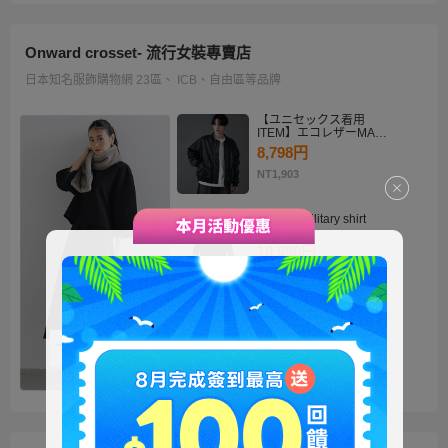
Onward crosset- 流行女裝專賣店
日本知名服飾購物網 23區、 ICB、自由區等品牌
【ユニセックス着用
ITEM】エコレザーMA－
1
8,798円
NT1,903
・2way military shirt
dress
10,990円
NT2,378
【洗える】褒めらレディ
テーラード ジャケット
14,900円
NT3,224