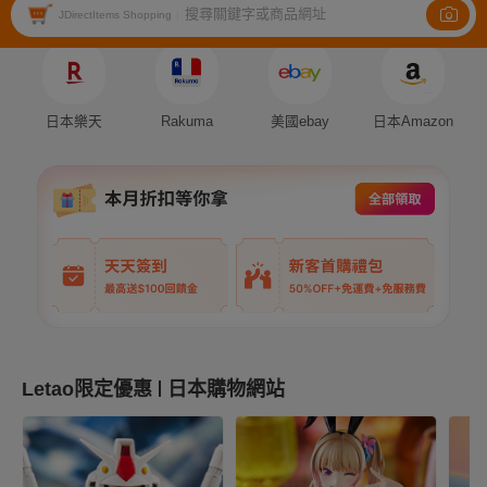
搜尋關鍵字或商品網址
Auction
Fleamarket
Shopping
JDirectItems Shopping
|
日本樂天
Rakuma
美國ebay
日本Amazon
Letao限定優惠
日本購物網站