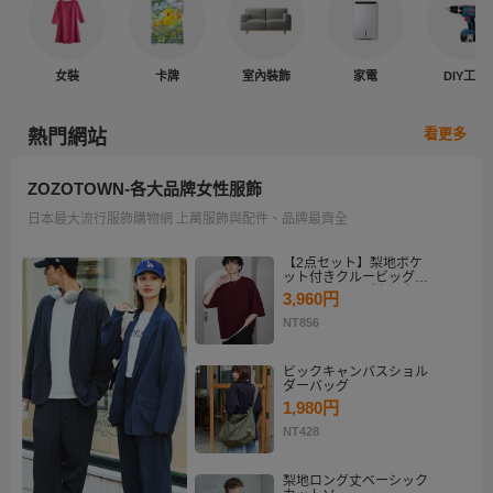
女裝
卡牌
室內裝飾
家電
DIY工具
看更多
熱門網站
ZOZOTOWN-各大品牌女性服飾
日本最大流行服飾購物網 上萬服飾與配件、品牌最齊全
【2点セット】梨地ポケ
ット付きクルービッグT
シャツ＆ロングタンクト
3,960円
ップアンサンブルセット
NT856
ビックキャンバスショル
ダーバッグ
1,980円
NT428
梨地ロング丈ベーシック