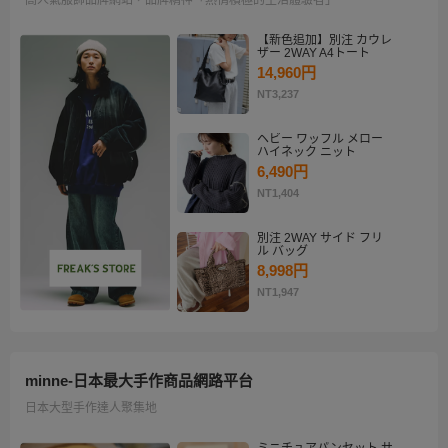
【新色追加】別注 カウレ
ザー 2WAY A4トート
14,960円
NT3,237
ヘビー ワッフル メロー
ハイネック ニット
6,490円
NT1,404
別注 2WAY サイド フリ
ル バッグ
8,998円
NT1,947
minne-日本最大手作商品網路平台
日本大型手作達人聚集地