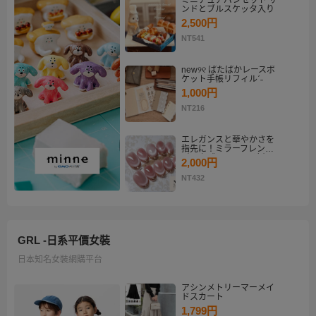
ミニチュアパンセット サ
ンドとブルスケッタ入り
2,500円
NT541
new୨୧ ぱたぱかレースポ
ケット手帳リフィルˊ˗
1,000円
NT216
エレガンスと華やかさを
指先に！ミラーフレンチ
ピンクゴールド マグネッ
2,000円
トネイルチップセット
【ネイルチップオーダ
NT432
ー】
GRL -日系平價女裝
日本知名女裝網購平台
アシンメトリーマーメイ
ドスカート
1,799円