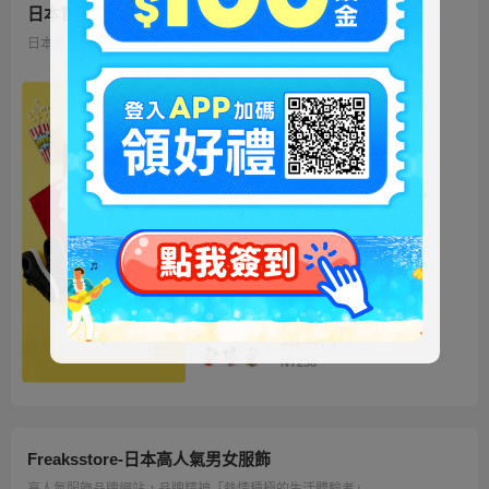
日本官方迪士尼商城
日本地區限定販售的迪士尼商品 多種品類、角色商品供您挑選
ミッキー ファートート
2WAY Fur Tote
4,500円
NT973
ベイマックス ぬいぐるみ
うるぽちゃちゃん
1,300円
NT281
ディズニーキャラクター
シークレットストラップ
迎春コレクション
1,100円
NT238
Freaksstore-日本高人氣男女服飾
高人氣服飾品牌網站，品牌精神「熱情積極的生活體驗者」