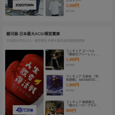
カットソー
3,300円
NT714
駿河屋-日本最大ACG/模型寶庫
日本最大中古ACG、模型網站 有著大量商品與極優惠價格
フィギュア ユーベル
「葬送のフリーレン」
Desktop×Decorate
1,400円
Collection“ユーベル”
NT302
フィギュア 五条悟 「呪
術廻戦」 MAXIMATIC
SATORU GOJO
1,900円
NT411
フィギュア 爆豪勝己
「僕のヒーローアカデミ
ア」 THE AMAZING
900円
HEROES-PLUS-