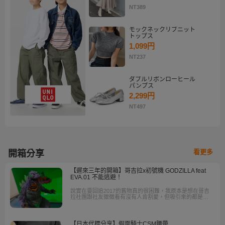
NT389
モックネックリブニット
トップス
1,099円
NT237
ダブルリボンローヒール
パンプス
2,299円
NT497
看更多
開箱分享
【遲來三年的開箱】哥吉拉x初號機 GODZILLA feat
EVA.01 不能逃避！
說實在要回追2017的舊物真的很困難，我原本是想在哥吉
拉社團跟社友徵徵看有沒有人肯割愛，但吸引來的都是廚
師(誤) 開的價格都非常難入口，所以我就想嘗試使用日拍
代購網站 ，而這次我是由樂淘網站購買
【日本代標分享】假面騎士CSM腰帶