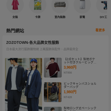
女裝
卡牌
室內裝飾
家電
DIY工具
看更多
熱門網站
ZOZOTOWN-各大品牌女性服飾
日本最大流行服飾購物網 上萬服飾與配件、品牌最齊全
【2点セット】梨地ポケ
ット付きクルービッグT
シャツ＆ロングタンクト
3,960円
ップアンサンブルセット
NT856
ビックキャンバスショル
ダーバッグ
1,980円
NT428
梨地ロング丈ベーシック