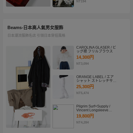
KATSUKI BAKUGO II
NT194
Beams-日本高人氣男女服飾
日本潮流服飾名店 引領日本穿搭風格
CAROLINA GLASER / ビ
ッグ襟 フリルブラウス
14,300円
NT3,094
ORANGE LABEL / エア
シャット ストレッチサイ
ドラインパンツ
25,300円
NT5,474
Pilgrim Surf+Supply /
Vincent Longsleeve
Shirt
19,800円
NT4,284