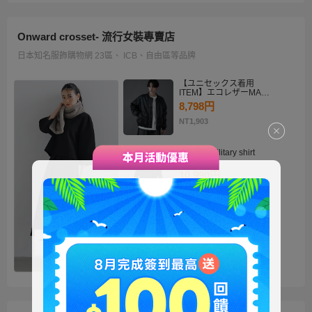
Onward crosset- 流行女裝專賣店
日本知名服飾購物網 23區、 ICB、自由區等品牌
【ユニセックス着用
ITEM】エコレザーMA－
1
8,798円
NT1,903
・2way military shirt
dress
10,990円
NT2,378
【洗える】褒めらレディ
テーラード ジャケット
14,900円
NT3,224