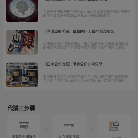
今天要來開箱的是 THE royal mint英國皇家造幣廠出的不列
顛尼亞銀幣系列之2017年版1盎司純銀精致幣
【動漫周邊開箱】進擊的巨人 簡易紙製書架
依照賣家提供的商品描述，應該是類似放在商店裡面陳列
的簡易紙製書架，用來擺放展示特定活動中的商品跟書
籍，也就是類似宣傳活動跟促進銷售的陳列用POP。
【日本公仔收藏】購買公仔心得分享
買過蠻多次包含公仔娃娃商品了，所以是建議在填寫委託
單之前了解買的商品是不是有材積商品，然後勾選知道有
積商品直接購買的選項，這樣樂淘專員就不用一來一回的
詢問確認訂單內容。
代購三步驟
>
>
複製你想購買的
貼在樂淘搜尋