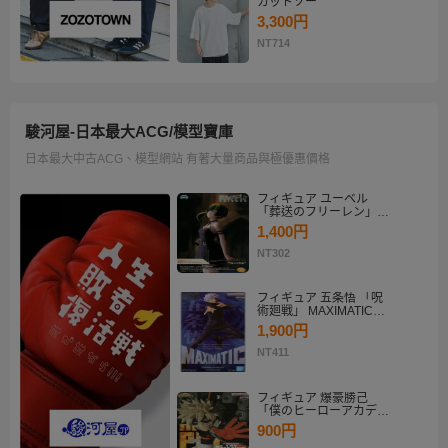
カットソー
3,300円
NT714
駿河屋-日本最大ACG/模型寶庫
日本最大中古ACG、模型網站 有著大量商品與極優惠價格
フィギュア ユーベル
「葬送のフリーレン」
Desktop×Decorate
1,400円
Collection“ユーベル”
NT302
フィギュア 五条悟 「呪
術廻戦」 MAXIMATIC
SATORU GOJO
1,900円
NT411
フィギュア 爆豪勝己
「僕のヒーローアカデミ
ア」 THE AMAZING
900円
HEROES-PLUS-