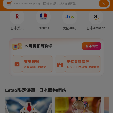
搜尋關鍵字或商品網址
Auction
Fleamarket
Shopping
JDirectItems Shopping
|
日本樂天
Rakuma
美國ebay
日本Amazon
Letao限定優惠
日本購物網站