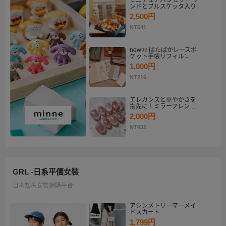
ミニチュアパンセット サ
ンドとブルスケッタ入り
2,500円
NT541
new୨୧ ぱたぱかレースポ
ケット手帳リフィルˊ˗
1,000円
NT216
エレガンスと華やかさを
指先に！ミラーフレンチ
ピンクゴールド マグネッ
2,000円
トネイルチップセット
【ネイルチップオーダ
NT432
ー】
GRL -日系平價女裝
日本知名女裝網購平台
アシンメトリーマーメイ
ドスカート
1,799円