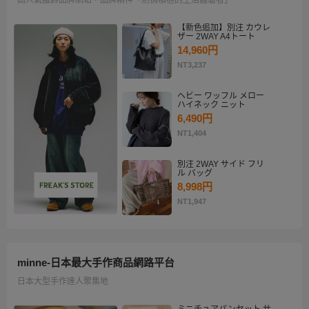
【新色追加】別注 カウレ
ザー 2WAY A4トート
14,960円
NT3,237
ヘビー ワッフル メロー
ハイネック ニット
6,490円
NT1,404
別注 2WAY サイド フリ
ル バッグ
8,998円
NT1,947
minne-日本最大手作商品網路平台
日本大型手作達人聚集地