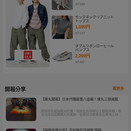
NT389
モックネックリブニット
トップス
1,099円
NT237
ダブルリボンローヒール
パンプス
2,299円
NT497
看更多
開箱分享
【爆丸開箱】日本代購最重八金屬！爆丸三頭滅龍
開頭得先感謝樂淘代購，過去在台灣網站上翻箱倒櫃，都
沒法找到這顆爆丸的蹤跡，結果這次總算是在樂淘上被我
找到他了！既然是費盡千辛萬苦才找到的爆丸，那當然就
有了今天的開箱文啦
【銀幣收藏分享】不列顛尼亞銀幣 開箱