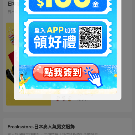
日本官方迪士尼商城
日本地區限定販售的迪士尼商品 多種品類、角色商品供您挑選
ミッキー ファートート
2WAY Fur Tote
4,500円
NT973
ベイマックス ぬいぐるみ
うるぽちゃちゃん
1,300円
NT281
ディズニーキャラクター
シークレットストラップ
迎春コレクション
1,100円
NT238
Freaksstore-日本高人氣男女服飾
高人氣服飾品牌網站，品牌精神「熱情積極的生活體驗者」